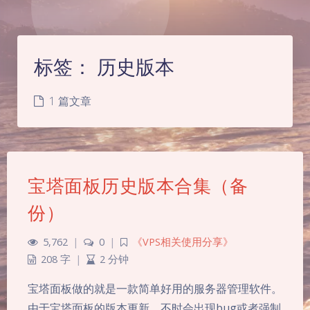
标签：
历史版本
1 篇文章
宝塔面板历史版本合集（备
份）
5,762
|
0
|
《VPS相关使用分享》
208 字
|
2 分钟
夜间模式
宝塔面板做的就是一款简单好用的服务器管理软件。
由于宝塔面板的版本更新，不时会出现bug或者强制