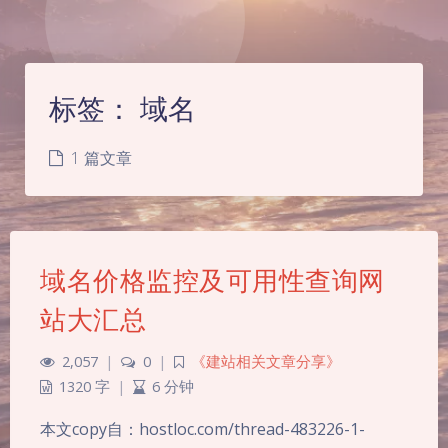
标签：
域名
1 篇文章
域名价格监控及可用性查询网
站大汇总
2,057
|
0
|
《建站相关文章分享》
1320 字
|
6 分钟
本文copy自：hostloc.com/thread-483226-1-
夜间模式