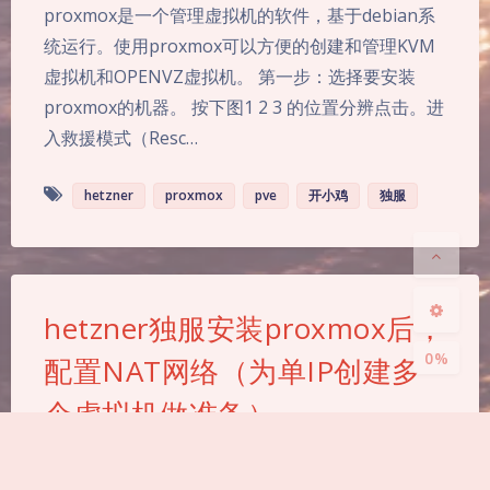
proxmox是一个管理虚拟机的软件，基于debian系
统运行。使用proxmox可以方便的创建和管理KVM
虚拟机和OPENVZ虚拟机。 第一步：选择要安装
proxmox的机器。 按下图1 2 3 的位置分辨点击。进
夜间模式
入救援模式（Resc…
Sans Serif
Serif
hetzner
proxmox
pve
开小鸡
独服
浅阴影
深阴影
关闭
日落
暗化
灰度
hetzner独服安装proxmox后，
0%
配置NAT网络（为单IP创建多
个虚拟机做准备）
4,847
|
0
|
《VPS相关使用分享》
,
《建站相关文章分享》