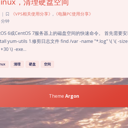
7/linux，清理硬盘空间
|
《VPS相关使用分享》
,
《电脑PC使用分享》
 分钟
OS 6或CentOS 7服务器上的磁盘空间的快速命令。 首先需要安装yu
all yum-utils 1.修剪日志文件 find /var -name "*.log" \( \( -si
 +30 \) -exe…
inux
清理
硬盘
空间
Theme
Argon