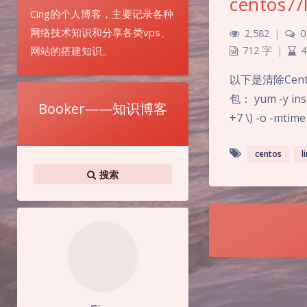
centos
Cing的个人博客，主要记录各种
网络技术知识和分享各类vps、
2,582
|
0
网站的搭建知识。
712 字
|
4
以下是清除Cent
包： yum -y inst
Booker——知识博客
+7 \) -o -mtime
centos
l
搜索