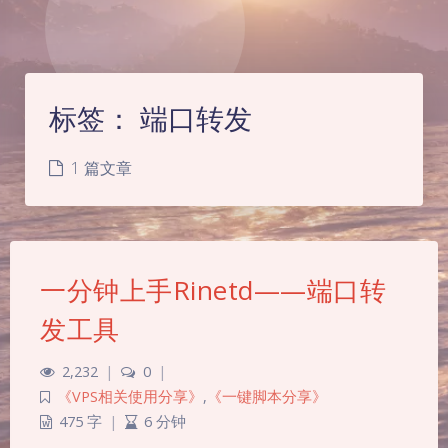
标签：
端口转发
1 篇文章
一分钟上手Rinetd——端口转
发工具
2,232
|
0
|
《VPS相关使用分享》
,
《一键脚本分享》
475 字
|
6 分钟