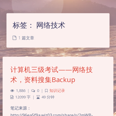
标签：
网络技术
1 篇文章
计算机三级考试——网络技
术，资料搜集Backup
1,886
|
0
|
知识记录
12099 字
|
49 分钟
夜间模式
笔记来源：
http://96ea5f9a.wiz03.com/share/s/2mWB-