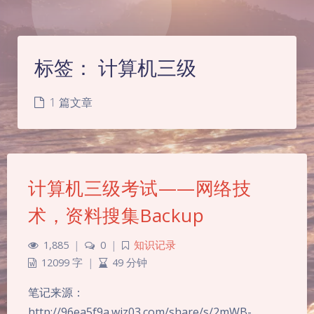
标签：
计算机三级
1 篇文章
计算机三级考试——网络技
术，资料搜集Backup
1,885
|
0
|
知识记录
12099 字
|
49 分钟
夜间模式
笔记来源：
http://96ea5f9a.wiz03.com/share/s/2mWB-