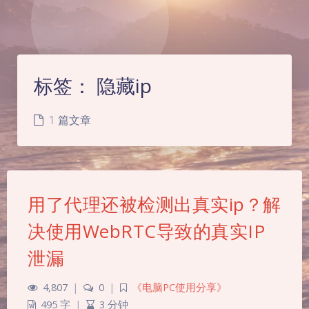
标签：
隐藏ip
1 篇文章
用了代理还被检测出真实ip？解
决使用WebRTC导致的真实IP
泄漏
4,807
|
0
|
《电脑PC使用分享》
495 字
|
3 分钟