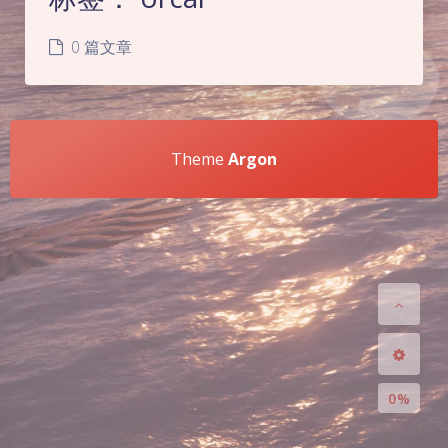
0 篇文章
Theme
Argon
夜间模式
Sans Serif
Serif
浅阴影
深阴影
关闭
日落
暗化
灰度
0%