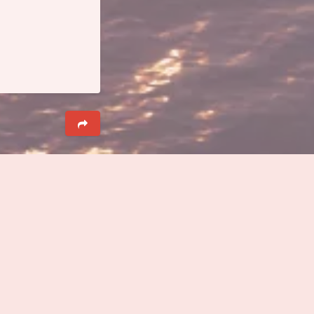
关闭
日落
暗化
灰度