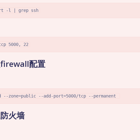
rt -l | grep ssh
tcp 5000, 22
irewall配置
d --zone=public --add-port=5000/tcp --permanent 
载防火墙