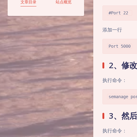
文章目录
站点概览
#Port 22 
添加一行
Port 5000
2、修改S
执行命令：
semanage po
3、然
执行命令：