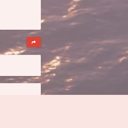
夜间模式
Sans Serif
Serif
浅阴影
深阴影
关闭
日落
暗化
灰度