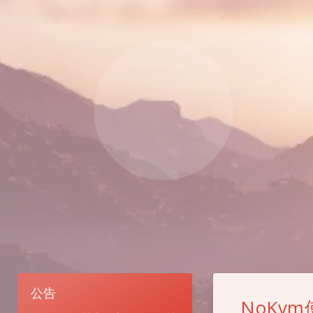
公告
NoKv