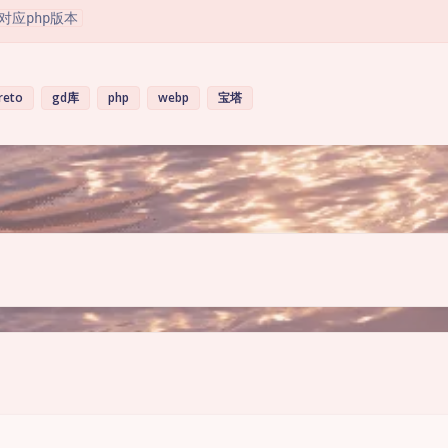
* 对应php版本
reto
gd库
php
webp
宝塔
豆