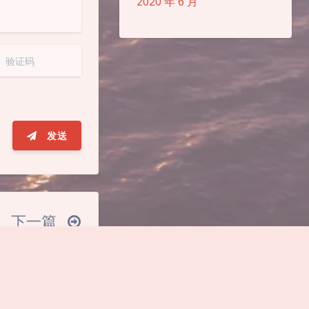
2020 年 6 月
夜间模式
Sans Serif
Serif
浅阴影
深阴影
关闭
日落
暗化
灰度
发送
 ᐛ 」∠)＿
下一篇
床添加外部储存，迁
不影响原有链接
"