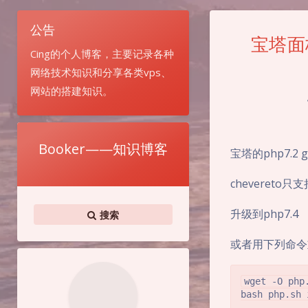
公告
宝塔面
Cing的个人博客，主要记录各种
网络技术知识和分享各类vps、
网站的搭建知识。
Booker——知识博客
宝塔的php7.2
chevereto只
升级到php7.4
搜索
或者用下列命令
wget -O php
bash php.sh 