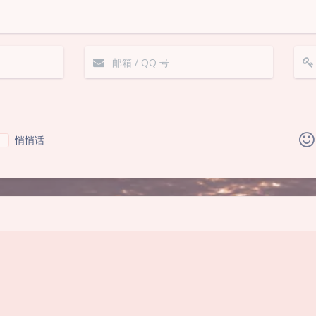
悄悄话
|´・ω・)ノ
ヾ(≧∇≦*)ゝ
(☆ω☆)
（╯‵□′）╯︵┴─┴
￣﹃￣
(/ω＼)
∠(
(๑•̀ㅁ•́ฅ)
→_→
୧(๑•̀⌄•́๑)૭
٩(ˊᗜˋ*)و
vm/xen/microsoft等架
记录：chevereto图
(ノ°ο°)ノ
(´இ皿இ｀)
⌇●﹏●⌇
(ฅ´ω`ฅ)
RP一键综合脚本
移，
(╯°A°)╯︵○○○
φ(￣∇￣o)
ヾ(´･ ･｀｡)ノ
( ง ᵒ̌皿ᵒ̌)ง⁼³₌₃
(ó﹏ò｡)
Σ(っ °Д °;)っ