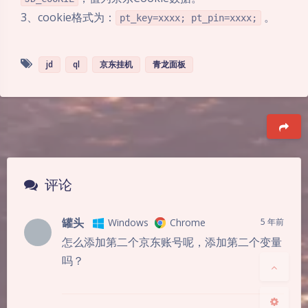
3、cookie格式为：
。
pt_key=xxxx; pt_pin=xxxx;
jd
ql
京东挂机
青龙面板
豆
夜间模式
评论
Sans Serif
Serif
罐头
Windows
Chrome
5 年前
怎么添加第二个京东账号呢，添加第二个变量
浅阴影
深阴影
吗？
关闭
日落
暗化
灰度