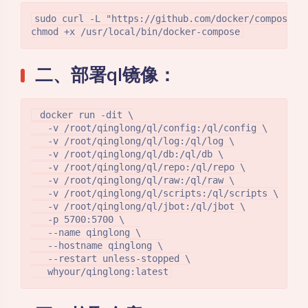
sudo curl -L "https://github.com/docker/compose/re
二、部署ql镜像：
 docker run -dit \

   -v /root/qinglong/ql/config:/ql/config \

   -v /root/qinglong/ql/log:/ql/log \

   -v /root/qinglong/ql/db:/ql/db \

   -v /root/qinglong/ql/repo:/ql/repo \

   -v /root/qinglong/ql/raw:/ql/raw \

   -v /root/qinglong/ql/scripts:/ql/scripts \

   -v /root/qinglong/ql/jbot:/ql/jbot \

   -p 5700:5700 \

   --name qinglong \

   --hostname qinglong \

   --restart unless-stopped \

   whyour/qinglong:latest