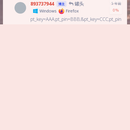
893737944
罐头
5 年前
博主
0%
Windows
Firefox
pt_key=AAA;pt_pin=BBB;&pt_key=CCC;pt_pin
=DDD;&pt_key=EEE;pt_pin=FFF;
参考这个
罐头
Windows
Chrome
5 年前
自己试了下添加第二个变量JD_COOKIE也可
以，不知道和你说的有没有区别
发送评论