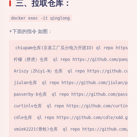
三、拉取仓库：
docker exec -it qinglong
+下面的指令 如图：
chiupam仓库(京喜工厂瓜分电力开团ID) ql repo https://githu
柠檬（胖虎）仓库  ql repo https://github.com/panghu999/
Ariszy（Zhiyi-N）仓库  ql repo https://github.com/Ari
jiulan仓库  ql repo https://github.com/jiulan/platyp
passerby-b仓库  ql repo https://github.com/passerby-
curtinlv仓库  ql repo https://github.com/curtinlv/JD
cdle仓库  ql repo https://github.com/cdle/xdd.git "j
smiek2221(青蛙)仓库  ql repo https://github.com/smiek