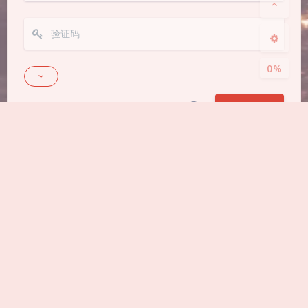
关闭
日落
暗化
灰度
0%
发送
Markdown
悄悄话
|´・ω・)ノ
ヾ(≧∇≦*)ゝ
(☆ω☆)
（╯‵□′）╯︵┴─┴
￣﹃￣
(/ω＼)
上一篇
下一篇
∠( ᐛ 」∠)＿
(๑•̀ㅁ•́ฅ)
→_→
WordPress 文章外链
火车头采集，发布
୧(๑•̀⌄•́๑)૭
٩(ˊᗜˋ*)و
(ノ°ο°)ノ
图片自动替换到本地 –
WordPress特色图
(´இ皿இ｀)
⌇●﹏●⌇
(ฅ´ω`ฅ)
Easy Copy Paste
(╯°A°)╯︵○○○
φ(￣∇￣o)
ヾ(´･ ･｀｡)ノ"
( ง ᵒ̌皿ᵒ̌)ง⁼³₌₃
(ó﹏ò｡)