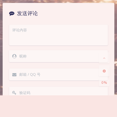
发送评论
夜间模式
Sans Serif
Serif
浅阴影
深阴影
关闭
日落
暗化
灰度
0%