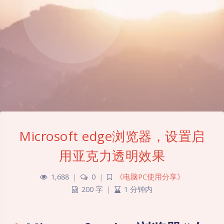
Microsoft edge浏览器，设置启
用亚克力透明效果
1,688
|
0
|
《电脑PC使用分享》
200 字
|
1 分钟内