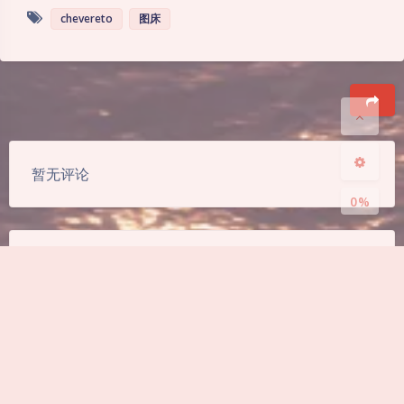
chevereto
图床
Sans Serif
Serif
浅阴影
深阴影
关闭
日落
暗化
灰度
豆
暂无评论
0%
发送评论