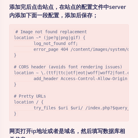
添加完后点击站点，在站点的配置文件中server
内添加下面一段配置，添加后保存；
# Image not found replacement

location ~* (jpe?g|png|gif) {

        log_not_found off;

        error_page 404 /content/images/system/defau
}

# CORS header (avoids font rendering issues)

location ~ \.(ttf|ttc|otf|eot|woff|woff2|font.css|c
        add_header Access-Control-Allow-Origin "*";
}

# Pretty URLs

location / {

        try_files $uri $uri/ /index.php?$query_stri
网页打开ip地址或者是域名，然后填写数据库相