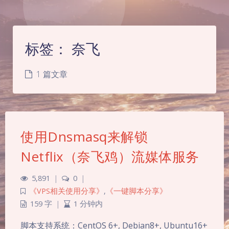
标签：
奈飞
1 篇文章
使用Dnsmasq来解锁
Netflix（奈飞鸡）流媒体服务
5,891
|
0
|
《VPS相关使用分享》
,
《一键脚本分享》
159 字
|
1 分钟内
夜间模式
脚本支持系统：CentOS 6+, Debian8+, Ubuntu16+