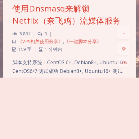
使用Dnsmasq来解锁
Sans Serif
Serif
Netflix（奈飞鸡）流媒体服务
浅阴影
深阴影
5,891
|
0
|
关闭
日落
暗化
灰度
《VPS相关使用分享》
,
《一键脚本分享》
159 字
|
1 分钟内
脚本支持系统：CentOS 6+, Debian8+, Ubuntu16+
0%
CentOS6/7 测试成功 Debian8+, Ubuntu16+ 测试
成功 安装方法： wget --no-check-certificate -O
dnsmasq_sniproxy.sh
https://github.com/myxuchangbin/dnsmasq_…
dns
奈飞