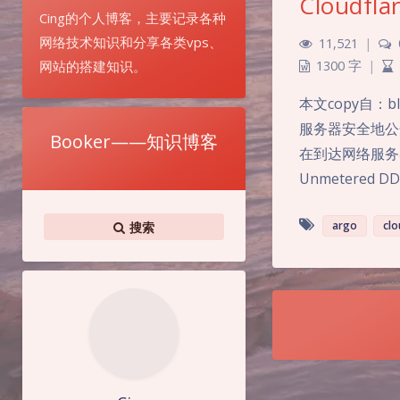
Cloudf
Cing的个人博客，主要记录各种
网络技术知识和分享各类vps、
11,521
|
网站的搭建知识。
1300 字
|
本文copy自：b
服务器安全地公开
Booker——知识博客
在到达网络服务器之
Unmetered 
argo
clo
搜索