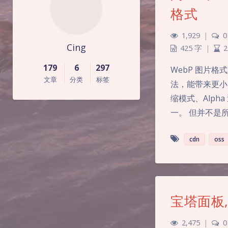
格式
1,929
|
0
Cing
425 字
|
2
179
6
297
WebP 图片格
文章
分类
标签
法，能带来更小
缩模式、Alph
一。 但并不是
cdn
oss
宝塔面板,
2,475
|
0