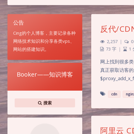
公告
反代/CD
Cing的个人博客，主要记录各种
网络技术知识和分享各类vps、
2,257
|
0
网站的搭建知识。
73 字
|
1
网上找到很多类似： se
真正获取访客的真实i
Booker——知识博客
$proxy_add_x_
cdn
ngin
搜索
阿里云 C