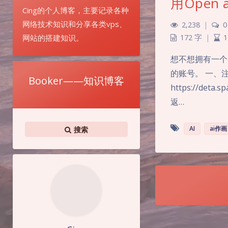
用Open 
Cing的个人博客，主要记录各种
网络技术知识和分享各类vps、
2,238
|
0
网站的搭建知识。
172 字
|
1
想不想拥有一个自
的账号。 一、注册de
Booker——知识博客
https://deta.s
返…
AI
ai作画
搜索