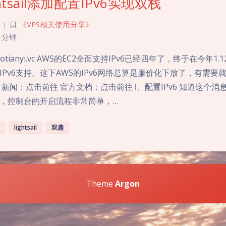
ghtsail添加配置IPv6实现双栈
|
《VPS相关使用分享》
 分钟
uotianyi.vc AWS的EC2全面支持IPv6已经四年了，终于在今年1
l开放了IPv6支持。这下AWS的IPv6网络总算是廉价化下放了，有需
新闻：点击前往 官方文档：点击前往 Ⅰ、配置IPv6 知道这个
，控制台的开启流程非常简单，…
lightsail
双盏
Theme
Argon