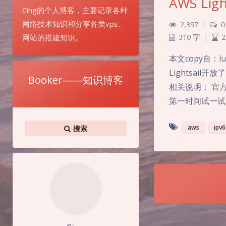
AWS Li
Cing的个人博客，主要记录各种
网络技术知识和分享各类vps、
2,397
|
0
网站的搭建知识。
310 字
|
2
本文copy自：l
Lightsai
Booker——知识博客
相关说明： 官方
第一时间试一试
aws
ipv6
搜索