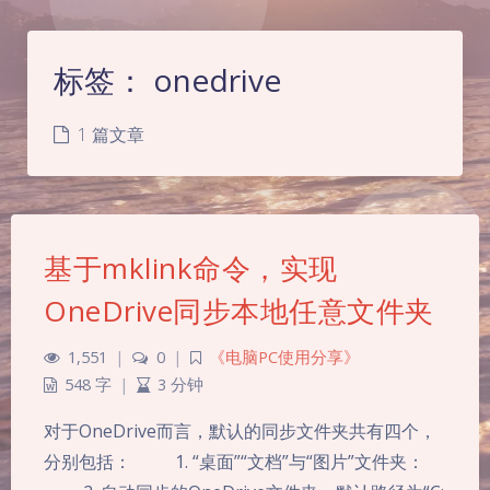
标签：
onedrive
1 篇文章
基于mklink命令，实现
OneDrive同步本地任意文件夹
1,551
|
0
|
《电脑PC使用分享》
548 字
|
3 分钟
夜间模式
对于OneDrive而言，默认的同步文件夹共有四个，
Sans Serif
Serif
分别包括： 1. “桌面”“文档”与“图片”文件夹：