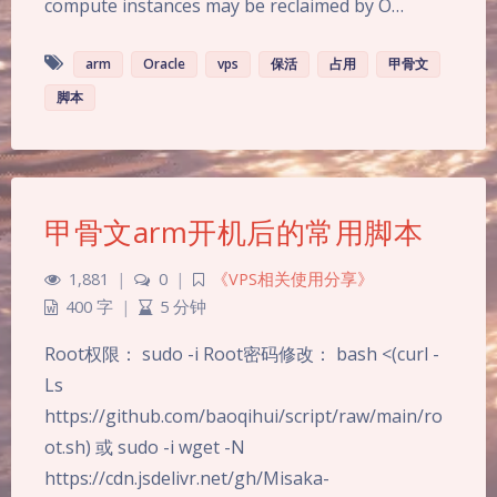
compute instances may be reclaimed by O…
arm
Oracle
vps
保活
占用
甲骨文
脚本
甲骨文arm开机后的常用脚本
1,881
|
0
|
《VPS相关使用分享》
400 字
|
5 分钟
Root权限： sudo -i Root密码修改： bash <(curl -
Ls
https://github.com/baoqihui/script/raw/main/ro
ot.sh) 或 sudo -i wget -N
夜间模式
https://cdn.jsdelivr.net/gh/Misaka-