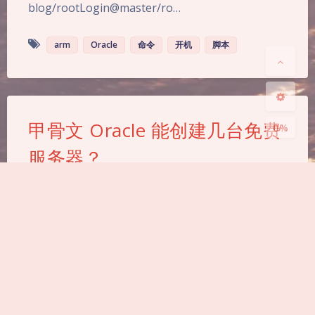
blog/rootLogin@master/ro…
Sans Serif
Serif
浅阴影
深阴影
arm
Oracle
命令
开机
脚本
关闭
日落
暗化
灰度
甲骨文 Oracle 能创建几台免费
0%
服务器？
4,096
|
0
|
《VPS相关使用分享》
415 字
|
2 分钟
首先每个甲骨文账号免费磁盘配额为200G，单台服
务器默认最小磁盘空间为47G，所以免费用户最多只
能创建4台服务器。免费服务器包含固定配置的 X86
服务器和自定义配置的 ARM 服务器，具体如下：
X86 – VM.Standard.E2.1.Micro 固定1C/1G/50M带