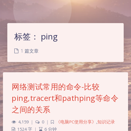
标签：
ping
1 篇文章
网络测试常用的命令-比较
ping,tracert和pathping等命令
之间的关系
4,159
|
0
|
《电脑PC使用分享》
,
知识记录
1524 字
|
6 分钟