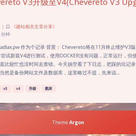
reto V3升级至V4(Chevereto V3 Upg
|
《建站相关文章分享》
 分钟
adlax.pw 作为个记录 背景： Chevereto将在11月终止维护
有尝试新装V4进行测试，使用DOCKER没有问题，正常运行，但
直比较忙也没时间去查错。今天抽空看了下日志，把踩的坑记录
当然是备份网站文件及数据库，这里略过不提，先来说…
v3
v4
升级
图床
Theme
Argon