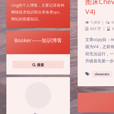
图床Cheve
Cing的个人博客，主要记录各种
V4)
网络技术知识和分享各类vps、
网站的搭建知识。
1,910
|
0
625 字
|
3
文章copy自：m
Booker——知识博客
级为V4，之前
却无法运行，一
升级首先第一步
搜索
chevereto