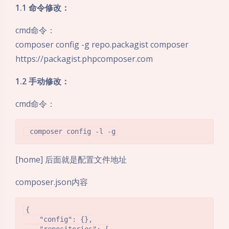
1.1 命令修改：
cmd命令：
composer config -g repo.packagist composer
https://packagist.phpcomposer.com
1.2 手动修改：
cmd命令：
[home] 后面就是配置文件地址
composer.json内容
{

    "config": {},

    "repositories": [
