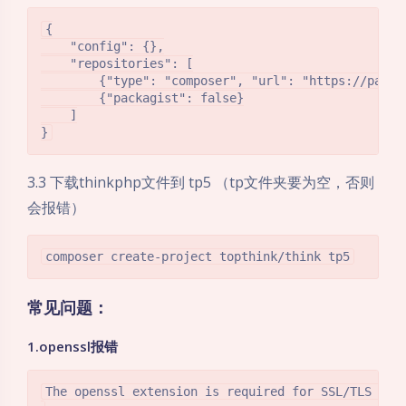
{

    "config": {},

    "repositories": [

        {"type": "composer", "url": "https://packag
        {"packagist": false}

    ]

3.3 下载thinkphp文件到 tp5 （tp文件夹要为空，否则
会报错）
常见问题：
1.openssl报错
The openssl extension is required for SSL/TLS pro