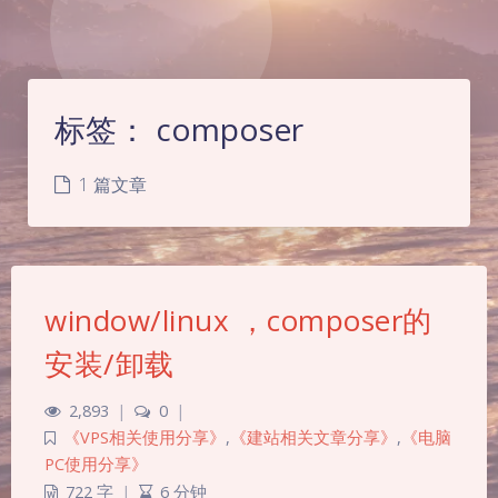
标签：
composer
1 篇文章
window/linux ，composer的
安装/卸载
2,893
|
0
|
《VPS相关使用分享》
,
《建站相关文章分享》
,
《电脑
PC使用分享》
722 字
|
6 分钟