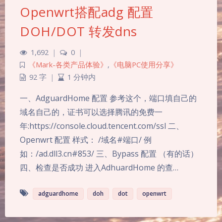
Openwrt搭配adg 配置
DOH/DOT 转发dns
1,692
|
0
|
《Mark-各类产品体验》
,
《电脑PC使用分享》
92 字
|
1 分钟内
一、AdguardHome 配置 参考这个，端口填自己的
域名自己的，证书可以选择腾讯的免费一
年:https://console.cloud.tencent.com/ssl 二、
Openwrt 配置 样式： /域名#端口/ 例
如：/ad.dll3.cn#853/ 三、Bypass 配置 （有的话）
四、检查是否成功 进入AdhuardHome 的查…
adguardhome
doh
dot
openwrt
夜间模式